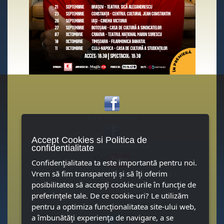
Ştefan Bănică Official
Accept Cookies si Politica de
Official Fan Club Ştefan Bănică jr.
confidentialitate
Confidenţialitatea ta este importantă pentru noi.
Vrem să fim transparenţi și să îţi oferim
singurul canal oficial Ştefan Bănică de pe YouTube
posibilitatea să accepţi cookie-urile în funcţie de
preferinţele tale. De ce cookie-uri? Le utilizăm
Instagram
pentru a optimiza funcţionalitatea site-ului web,
a îmbunătăţi experienţa de navigare, a se